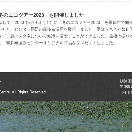
のエコツアー2023」を開催しました
念して、2023年2月4日（土）に「冬のエコツアー2023」を霧多布で
のもと、センター周辺の霧多布湿原を散策しました。夏は立ち入り禁止
うず、鹿のヌタ場について知識を増やすことができました。最後は振り
に、霧多布湿原センターオリジナル商品をプレゼントしました。
ツ
釧路国
〒08
Centre.
All Rights Reserved.
TEL 0