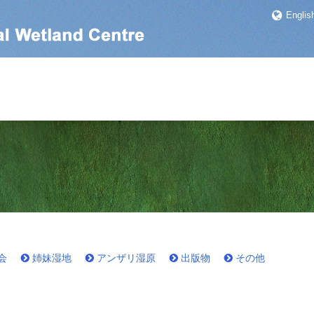
Englis
会
姉妹湿地
アンザリ湿原
出版物
その他