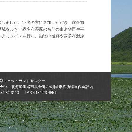
開催しました。17名の方に参加いただき、霧多布
区域を歩き、霧多布湿原の名前の由来や再生事
かえりクイズを行い、動物の足跡や霧多布湿原
際ウェットランドセンター
5-8505 北海道釧路市黒金町7-5釧路市役所環境保全課内
154-32-3110 FAX 0154-23-4651