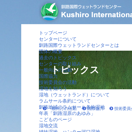
トップページ
センターについて
釧路国際ウェットランドセンターとは
団体の概要
過去のトピックス
センターの取り組み
トピックス
一般向けの活動
国際協力
技術委員会の活動
湿地を知ろう
湿地（ウェットランド）について
ラムサール条約について
釧路地域のラムサール条約湿地
一般向けの活動
国際協力
技術委員
年表「釧路湿原のあゆみ」
こどものページ
湿地交流
姉妹湿地 ハンター河口湿地