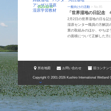
アンザリ湿原
2023-02-17
一般向けの活動
>
No.85
湿原学習教材
「世界湿地の日記念 冬
2月2日の世界湿地の日を記
湿原センター職員の方解説
業の取組みのほか、やちぼ
の面積について正解した方
所在地図
お問い合わせ
旧コンテン
Copyright © 2001-2026
Kushiro International Wetland 