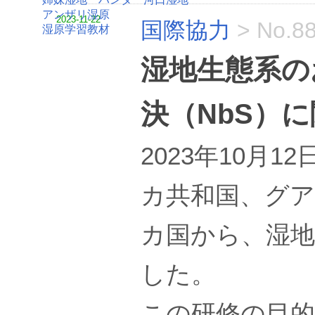
アンザリ湿原
2023-11-22
国際協力
>
No.8
湿原学習教材
湿地生態系の
決（NbS）
2023年10月
カ共和国、グア
カ国から、湿地
した。
この研修の目的