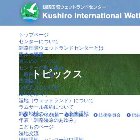
トップページ
センターについて
釧路国際ウェットランドセンターとは
団体の概要
過去のトピックス
センターの取り組み
トピックス
一般向けの活動
国際協力
技術委員会の活動
湿地を知ろう
湿地（ウェットランド）について
ラムサール条約について
釧路地域のラムサール条約湿地
一般向けの活動
国際協力
技術委員会
姉
年表「釧路湿原のあゆみ」
こどものページ
湿地交流
姉妹湿地 ハンター河口湿地