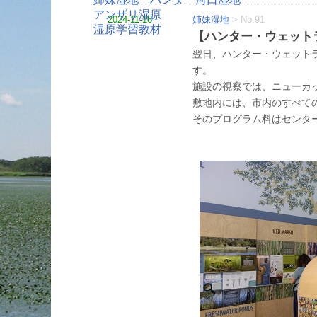
アンザリ湿原
2024-11-16
姉妹湿地
>
No.91
湿原学習教材
【ハンター・ウェット
翌日、ハンター・ウェット
す。
施設の視察では、ニューカ
敷地内には、市内のすべて
そのプログラム料はセンタ