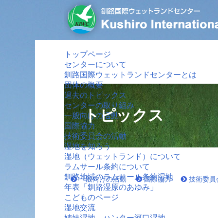
トップページ
センターについて
釧路国際ウェットランドセンターとは
団体の概要
過去のトピックス
センターの取り組み
トピックス
一般向けの活動
国際協力
技術委員会の活動
湿地を知ろう
湿地（ウェットランド）について
ラムサール条約について
釧路地域のラムサール条約湿地
一般向けの活動
国際協力
技術委員
年表「釧路湿原のあゆみ」
こどものページ
湿地交流
姉妹湿地 ハンター河口湿地