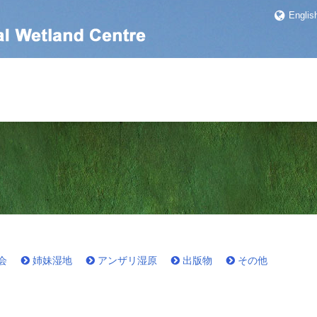
Englis
会
姉妹湿地
アンザリ湿原
出版物
その他