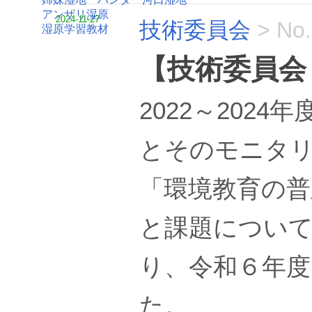
アンザリ湿原
2024-11-27
技術委員会
>
No
湿原学習教材
【技術委員会
2022～202
とそのモニタ
「環境教育の普
と課題につい
り、令和６年度
た。