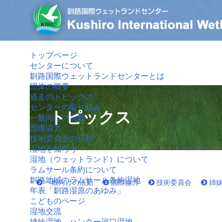
トップページ
センターについて
釧路国際ウェットランドセンターとは
団体の概要
過去のトピックス
センターの取り組み
トピックス
一般向けの活動
国際協力
技術委員会の活動
湿地を知ろう
湿地（ウェットランド）について
ラムサール条約について
釧路地域のラムサール条約湿地
一般向けの活動
国際協力
技術委員会
姉
年表「釧路湿原のあゆみ」
こどものページ
湿地交流
姉妹湿地 ハンター河口湿地