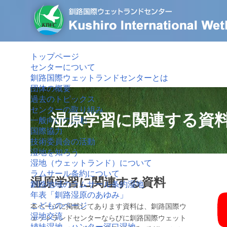
トップページ
センターについて
釧路国際ウェットランドセンターとは
団体の概要
過去のトピックス
センターの取り組み
湿原学習に関連する資
一般向けの活動
国際協力
技術委員会の活動
湿地を知ろう
湿地（ウェットランド）について
ラムサール条約について
湿原学習に関連する資料
釧路地域のラムサール条約湿地
年表「釧路湿原のあゆみ」
こどものページ
本ページに掲載してあります資料は、釧路国際ウ
湿地交流
ェットランドセンターならびに釧路国際ウェット
姉妹湿地 ハンター河口湿地