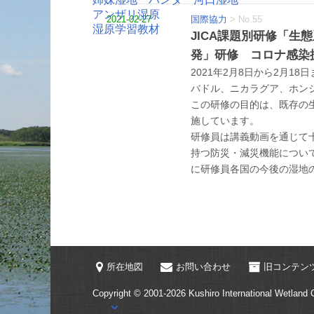
アンザリ湿原
2021-02-27
国際協力
>
No.55
湿原学習教材
JICA課題別研修「生
発」研修 コロナ感染
2021年2月8日から2月
バドル、ニカラグア、ホン
この研修の目的は、既存の
施しています。
研修員は講義動画を通じて十
持つ防災・減災機能につい
に研修員各国の今後の湿地
所在地図
お問い合わせ
旧コンテン
Copyright © 2001-2026
Kushiro International Wetland 