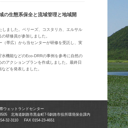
辺地域の生態系保全と流域管理と地域開
いたしました。ベリーズ、コスタリカ、エルサル
名の研修員が参加しました。
ター（帯広）から当センターが研修を受託し、実
機能などのEco-DRRの事例を参考に自然の
めのアクションプランを作成しました。最終日
画などを発表しました。
際ウェットランドセンター
5-8505 北海道釧路市黒金町7-5釧路市役所環境保全課内
154-32-3110 FAX 0154-23-4651