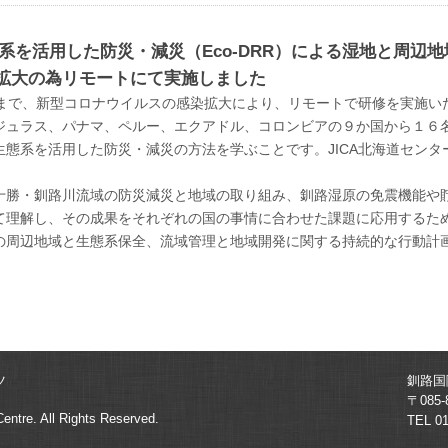
態系を活用した防災・減災（Eco-DRR）による湿地と周
拡大の為リモートにて実施しました
18日まで、新型コロナウイルスの感染拡大により、リモートで研修を実施
ジュラス、パナマ、ペルー、エクアドル、コロンビアの９か国から１６
生態系を活用した防災・減災の方法を学ぶことです。JICA北海道セン
勝・釧路川流域の防災減災と地域の取り組み、釧路湿原の免震機能や貯水
て理解し、その成果をそれぞれの国の事情に合わせた課題に応用するた
の周辺地域と生態系保全、流域管理と地域開発に関する持続的な行動計
ツ
釧路国
〒08
Centre.
All Rights Reserved.
TEL 0