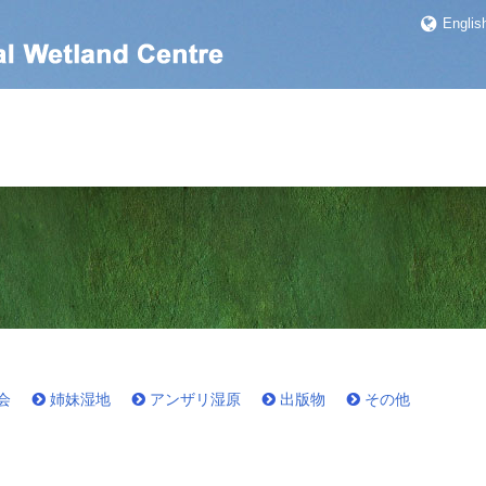
Englis
会
姉妹湿地
アンザリ湿原
出版物
その他