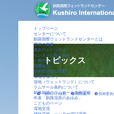
トップページ
センターについて
釧路国際ウェットランドセンターとは
団体の概要
過去のトピックス
センターの取り組み
トピックス
一般向けの活動
国際協力
技術委員会の活動
湿地を知ろう
湿地（ウェットランド）について
ラムサール条約について
釧路地域のラムサール条約湿地
一般向けの活動
国際協力
技術委員
年表「釧路湿原のあゆみ」
こどものページ
湿地交流
姉妹湿地 ハンター河口湿地