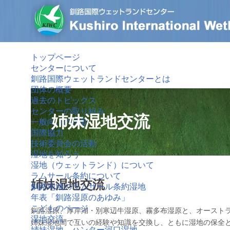
トップページ
センターについて
釧路国際ウェットランドセンターとは
団体の概要
過去のトピックス
センターの取り組み
姉妹湿地交流
一般向けの活動
国際協力
技術委員会の活動
湿地を知ろう
湿地（ウェットランド）について
ラムサール条約について
姉妹湿地交流
釧路地域のラムサール条約湿地
年表「釧路湿原のあゆみ」
こどものページ
釧路湿原、厚岸湖・別寒辺牛湿原、霧多布湿原と、オースト
湿地交流
姉妹湿地間で互いの経験や知識を交換し、ともに湿地の保全
姉妹湿地 ハンター河口湿地