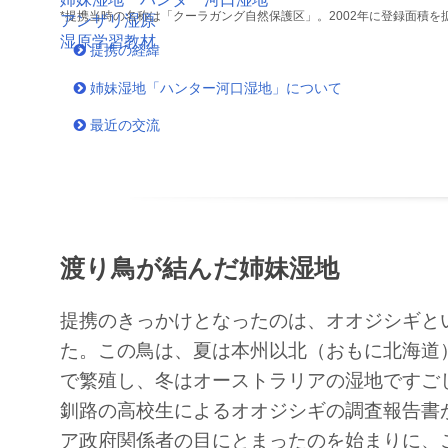
*提携当時の名称は「クーラガング自然保護区」。2002年に登録面積
アンザリ湿原
湿原学習教材
提携の経緯
姉妹湿地「ハンター河口湿地」について
最近の交流
渡り鳥が結んだ姉妹湿地
提携のきっかけとなったのは、オオジシギと
た。この鳥は、夏は本州以北（おもに北海道
で繁殖し、冬はオーストラリアの湿地ですご
釧路の高校生によるオオジシギの調査報告書
ア政府関係者の目にとまったのを始まりに、