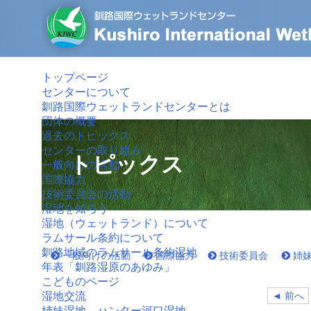
トップページ
センターについて
釧路国際ウェットランドセンターとは
団体の概要
過去のトピックス
センターの取り組み
トピックス
一般向けの活動
国際協力
技術委員会の活動
湿地を知ろう
湿地（ウェットランド）について
ラムサール条約について
釧路地域のラムサール条約湿地
一般向けの活動
国際協力
技術委員会
姉
年表「釧路湿原のあゆみ」
こどものページ
◄ 前へ
湿地交流
姉妹湿地 ハンター河口湿地