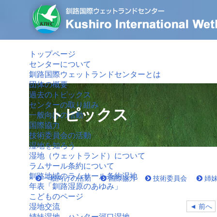
トップページ
センターについて
釧路国際ウェットランドセンターとは
団体の概要
過去のトピックス
センターの取り組み
トピックス
一般向けの活動
国際協力
技術委員会の活動
湿地を知ろう
湿地（ウェットランド）について
ラムサール条約について
釧路地域のラムサール条約湿地
一般向けの活動
国際協力
技術委員会
姉
年表「釧路湿原のあゆみ」
こどものページ
◄ 前へ
湿地交流
姉妹湿地 ハンター河口湿地