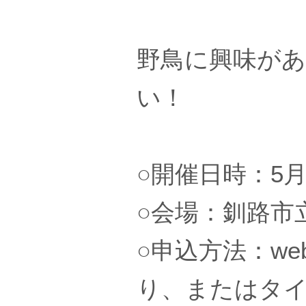
野鳥に興味が
い！
○開催日時：5月1
○会場：釧路市
○申込方法：w
り、またはタ