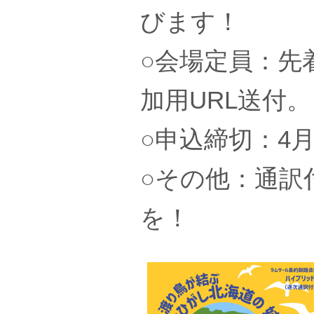
びます！
○会場定員：先
加用URL送付。
○申込締切：4月
○その他：通訳
を！